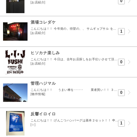
0
[お店紹介]
酒場コレダケ
こんにちは！！ 今年発の、待望の、、 サムギョプサル を頂きました！！ たまに辛いものを食べたくなる事もあり田町にあるソウル屋に行きます、 ハシゴ飲みで３件目辺りで食べるといい感じのお店です。...
1
[お店紹介]
ヒソカナ楽しみ
こんにちは！！ 今日は、去年お店探しをお手伝いさせて頂きました 『ＰＵＫＵＰＵＫＵ 工房 』 さんへ行ってきました こちらのお店は、 プロレスのマスク専門店 です！！ 浜松市内初！ということも...
0
[お店紹介]
管理ハジマル
こんにちは！！ うまい棒を‥‥‥ 業者買い！！ ３００本強ありますので１日１本で食べ終わる頃には年末を迎える計算になります...
0
[物件情報]
反響イロイロ
こんにちは！！ げんこつハンバーグは基本２セット！！ 申し訳程度のシーザーサラダと渥美です‥ 左から ノーマル→塩コショウ→デミグラ→オニオン の４味で頂きます。...
1
[☆]