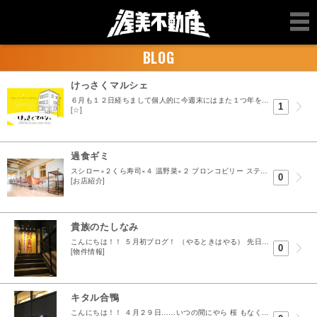
BLOG
けっさくマルシェ
６月も１２日経ちまして個人的に今週末にはまた１つ年をとります。。。 ３０代の時間の経過はホントに 早い ものです、あちこちガタがくるなんて言いますが 辛党の味覚はエスカレートするばかり写真の ...
1
[☆]
過食ギミ
スシロー×２くら寿司×４ 温野菜×２ ブロンコビリー ステーキあさくま 食堂 百里（そば屋さん） etc、、etc。。。 ここ３週間くらいの晩御飯です。 外...
0
[お店紹介]
貴族のたしなみ
こんにちは！！ ５月初ブログ！ （やるときはやる） 先日行ってきましたよ 鳥貴族！！！ 酉年、年男、独身貴族の ３冠王 たるもの一度は行かねばと思い続けてまして足を運びました！ じゃん！！ （...
0
[物件情報]
キタル合鴨
こんにちは！！ ４月２９日……いつの間にやら 桜 もなくなりましたね、特に花見も出来ずまた来年。 そんな 春の陽気 誘われて２０日にオープンしたばかりの ビストロル・...