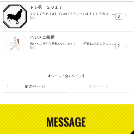
トシ男 ２０１７
２０１７年あけましておめでとうございます！！ 年末は、、、 フグ！！ お正月は、、 おせち！！ 年末年始の食べ過ぎに 元旦からランニングのペースを上げました渥美です。 今年の干支は 酉 なワケ...
0
[☆]
ハジメニ挨拶
高いところから失礼いたします！！ （写真は台北１０１より撮影） 渥美不動産の渥美と申します！ 生意気にもオリジナルのホームページをそこそこかけまして作成しました！ 不動産屋さんのＨＰといえば物...
2
[☆]
4ページ / 全4ページ中
前のページ
次のページ