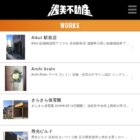
WORKS
Aikul 駅前店
Aikul 結婚相談所アイクル 浜松駅前店 成婚率の高い結婚相談所アイクルさんです！ 2018年12月15日駅前店がオープン！ 早出町にて長い実績のある結婚相談所さんが 駅前に新店舗をオープン...
Archi brain
Archi Brain アーキブレイン 店舗・住宅のデザイン設計 インテリアコーディネートを行うアーキブレイン様 市内の有名店や中部・関東圏までのエリア対応 野口町のアトリエは実際に手を加えた...
きらきら保育園
きらきら保育園 2018年3月14日開園！ 浜松市中央区上西町の芳川沿い、上西橋西交差点の角にあります 認可保育園です！ お子様の成長に合わせた給食 遊具、絵本、トイレ等の設備が充実しており ...
秀光ビルド
秀光ビルド 浜松住まいづくり館 石川県加賀市に本社を置くローコスト住宅メーカー ２０１７年２月１０日より住まいづくり館をオープンしました！ ６００坪の敷地内には平屋建て＆２階建てのモデルハウス...