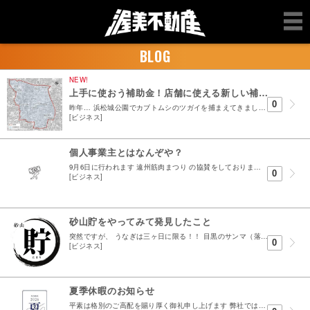
BLOG
NEW!
上手に使おう補助金！店舗に使える新しい補助金の紹介♪
0
昨年… 浜松城公園でカブトムシのツガイを捕まえてきまして1年せっせと育てていました 基本は放置スタイルでたまに土を足したり表層キレイにしたり ただ、6月になっても変化なく&hel...
[ビジネス]
個人事業主とはなんぞや？
9月6日に行われます 遠州筋肉まつり の協賛をしております。 弊社事務所の扉にポスターを張りましたら、訪れる方たちに 『出るの？』 と言われます。 ボディビルの種目？は分からないのですが ・健...
0
[ビジネス]
砂山貯をやってみて発見したこと
突然ですが、 うなぎは三ヶ日に限る！！ 目黒のサンマ（落語）のオチに使われる言葉をいじりましたが 三ヶ日町はうなぎの名店が多いです 浜松市街にも名店はありますが正直アレ？みたいな店も個人的にはあ...
0
[ビジネス]
夏季休暇のお知らせ
平素は格別のご高配を賜り厚く御礼申し上げます 弊社では誠に勝手ではございますが下記日程を夏季休業とさせていただきます 2026年8月9日から2026年8月14日 期間中頂きましたお問い合わせに...