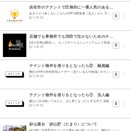
浜松市のテナントで圧倒的に一番人気のある物件とは？
あまりそう多くないこちらのHPの閲覧者（友人）から ①最近はマメにブログもやっているね ②実用的な真面目な記事になっているね ③ただ本題の前はたいがいふざけているよね 3点の意見書を頂きました、...
0
[ビジネス]
店舗でも事務所でも消防で泣かないためのチェックリスト ｜使用開始届と防火管理者の話
5月のGWは横浜へ。 カップヌードルミュージアムにて具材エビのみのカップ麺を作ることに成功しました。 安藤百福の生涯を見ながら また頑張ろうと。そんな５月の連休でした 今日は店舗・事務所で無視...
0
[ビジネス]
テナント物件を借りるとなったら② 融資編
弊社のHPの市町村別ユーザー（見ている人や地域）のランキングです １位浜松市は分かるとして、2位の 港区 は何なんでしょう？（7位の新宿区はオネエ層なのか） 港区女子の間で夜な夜な話題になって...
0
[ビジネス]
テナント物件を借りるとなったら① 法人編
暖かい日が続いてみたり、少し寒くなったりする中で 花粉 が……やってきました。 2025年4月10日のブログでもお伝えしたように私個人は花粉症を克服？（大幅軽減）し...
0
[ビジネス]
砂山屋台 砂山貯（たまり）について
砂山町に完成予定のコンテナ屋台 砂山貯（たまり） 施設の概要になります 募集条件としては 1号室72,000円 （成約済み） 2号室70,000円 （成約済み） 3号室68,000円 （成約済...