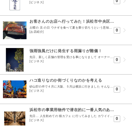
0
[ビジネス]
お客さんのお店へ行ってみた！浜松市中央区高丘西3丁目にオープンした うなぎ架楽さんへ
土曜の 丑 の日 ウナギを食べて夏を乗り切ろうという意味で広く知られている丑の日。 かくいう私もウナギが好きなのでアチコチ食べに行くのですが どっかのお店だったかこの土用の丑の日について諸説あ...
0
[お店紹介]
強雨強風だけに発生する雨漏りが難儀！
先日、新しく店舗の管理を受ける事になりまして オーナーより素敵なファンレターを頂きました 励みになりますとはこの事か！ と思っていますが 一緒に送られてきたのが固定資産税の請求書ですから しっか...
0
[ビジネス]
ハコ造りなのか街づくりなのかを考える
砂山貯の件で４月に大阪、５月は横浜に行きました そんな中 最近思う事があります それは。 何故おじさんは手首に数珠を付けるのか という事です。 言うて僕もおじさんですが40以降になると手首の数珠...
0
[ビジネス]
浜松市の事業用物件で潜在的に一番人気のある物件とは？
先日… 人生初めての 猫カフェ に行ってみました カワイイとか癒しとか一旦置いておいて 問題は… 自身の猫アレルギーにあります カフェに入店した瞬間、精神と時の部屋に...
0
[ビジネス]