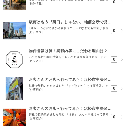
0
[物件情報]
駅南はもう『裏口』じゃない。地価公示で見えた、浜松の勢力図が変わる予兆
3月17日に公示地価が発表されニュースなどでも報道がされておりました ざっくり変動が大きかった商業地の変動率TOP１０の画像です 相変わらずの熱海の勢いは凄いなという一方で 我らが浜松市の商業...
0
[ビジネス]
物件情報は質！掲載内容にこだわる理由は？
いつも弊社の物件情報をご覧いただき有り難う御座います この記事では弊社のこだわりの部分について熱く語る記事になっております 不動産屋は千三屋 （せんみつや） これは不動産屋は千の事を言っても事...
0
[ビジネス]
お客さんのお店へ行ってみた！浜松市中央区高丘1丁目オープンした すずきのからあげ高丘店さんへ
弊社で契約いただきました 『すずきのからあげ高丘店』 さんへ行って参りました！ 場所は高丘1丁目吉野街道沿いの並びの店舗の角にあります♪ 個人的に私が18.19歳の時にこのすぐ隣の隣にある ホ...
0
[お店紹介]
お客さんのお店へ行ってみた！浜松市中央区中央2丁目オープンした居酒屋『縁真』さんへ
弊社で契約頂きました酒処 『縁真』 さんへ早速行って参りました！ 場所は浜松市中央区中央２丁目15-6TKビル1階にありますよ♪ 所々に光る無垢材のカウンターやテーブルが素敵♪ 居抜き店舗とし...
0
[お店紹介]