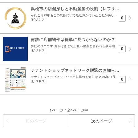
浜松市の店舗探しと不動産屋の役割（レフリー理論）
かれこれ23年もこの業界にいて最近気が付いたことがあります 不動産屋の役割って何だろう、そりゃ仲介っていうくらいなんだから間に立つ事だろうと ただあんまり具体的に分かりやすく言えないよなってぼ...
0
[ビジネス]
何故に店舗物件は簡単に見つからないのか？
弊社のロゴです おかげさまで正直不動産と言われる事が増えました 似てます、不動産も同じですし。 風が吹いてきたことは一度もないんですが ただ、ここで訂正しておきたい ロゴ自体 HPを作成してい...
0
[ビジネス]
テナントショップネットワーク脱退のお知らせ
テナントショップネットワーク脱退のお知らせ 2025年11月より運用を始めましたテナントショップ浜松のサイトですが 2026年2月末日をもって運営を終了します 運営の終了に伴いテナントショップ...
0
[ビジネス]
1ページ / 全4ページ中
前のページ
次のページ