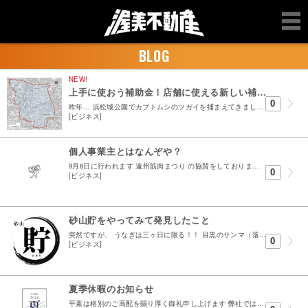
BLOG
NEW!
上手に使おう補助金！店舗に使える新しい補助金の紹介♪
0
昨年… 浜松城公園でカブトムシのツガイを捕まえてきまして1年せっせと育てていました 基本は放置スタイルでたまに土を足したり表層キレイにしたり ただ、6月になっても変化なく&hel...
[ビジネス]
個人事業主とはなんぞや？
9月6日に行われます 遠州筋肉まつり の協賛をしております。 弊社事務所の扉にポスターを張りましたら、訪れる方たちに 『出るの？』 と言われます。 ボディビルの種目？は分からないのですが ・健...
0
[ビジネス]
砂山貯をやってみて発見したこと
突然ですが、 うなぎは三ヶ日に限る！！ 目黒のサンマ（落語）のオチに使われる言葉をいじりましたが 三ヶ日町はうなぎの名店が多いです 浜松市街にも名店はありますが正直アレ？みたいな店も個人的にはあ...
0
[ビジネス]
夏季休暇のお知らせ
平素は格別のご高配を賜り厚く御礼申し上げます 弊社では誠に勝手ではございますが下記日程を夏季休業とさせていただきます 2026年8月9日から2026年8月14日 期間中頂きましたお問い合わせに...