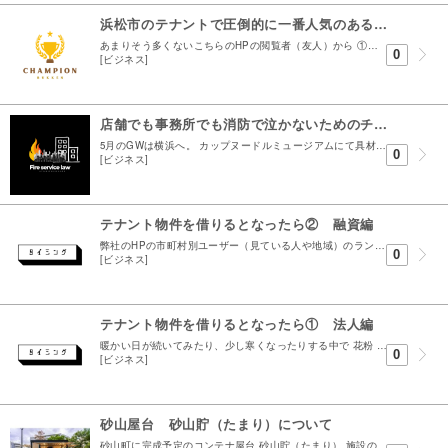
浜松市のテナントで圧倒的に一番人気のある物件とは？
あまりそう多くないこちらのHPの閲覧者（友人）から ①最近はマメにブログもやっているね ②実用的な真面目な記事になっているね ③ただ本題の前はたいがいふざけているよね 3点の意見書を頂きました、...
0
[ビジネス]
店舗でも事務所でも消防で泣かないためのチェックリスト ｜使用開始届と防火管理者の話
5月のGWは横浜へ。 カップヌードルミュージアムにて具材エビのみのカップ麺を作ることに成功しました。 安藤百福の生涯を見ながら また頑張ろうと。そんな５月の連休でした 今日は店舗・事務所で無視...
0
[ビジネス]
テナント物件を借りるとなったら② 融資編
弊社のHPの市町村別ユーザー（見ている人や地域）のランキングです １位浜松市は分かるとして、2位の 港区 は何なんでしょう？（7位の新宿区はオネエ層なのか） 港区女子の間で夜な夜な話題になって...
0
[ビジネス]
テナント物件を借りるとなったら① 法人編
暖かい日が続いてみたり、少し寒くなったりする中で 花粉 が……やってきました。 2025年4月10日のブログでもお伝えしたように私個人は花粉症を克服？（大幅軽減）し...
0
[ビジネス]
砂山屋台 砂山貯（たまり）について
砂山町に完成予定のコンテナ屋台 砂山貯（たまり） 施設の概要になります 募集条件としては 1号室72,000円 （成約済み） 2号室70,000円 （成約済み） 3号室68,000円 （成約済...