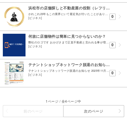
浜松市の店舗探しと不動産屋の役割（レフリー理論）
かれこれ23年もこの業界にいて最近気が付いたことがあります 不動産屋の役割って何だろう、そりゃ仲介っていうくらいなんだから間に立つ事だろうと ただあんまり具体的に分かりやすく言えないよなってぼ...
0
[ビジネス]
何故に店舗物件は簡単に見つからないのか？
弊社のロゴです おかげさまで正直不動産と言われる事が増えました 似てます、不動産も同じですし。 風が吹いてきたことは一度もないんですが ただ、ここで訂正しておきたい ロゴ自体 HPを作成してい...
0
[ビジネス]
テナントショップネットワーク脱退のお知らせ
テナントショップネットワーク脱退のお知らせ 2025年11月より運用を始めましたテナントショップ浜松のサイトですが 2026年2月末日をもって運営を終了します 運営の終了に伴いテナントショップ...
0
[ビジネス]
1ページ / 全4ページ中
前のページ
次のページ