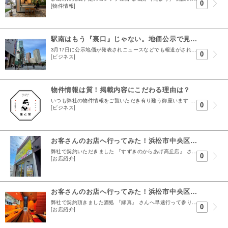
0
[物件情報]
駅南はもう『裏口』じゃない。地価公示で見えた、浜松の勢力図が変わる予兆
3月17日に公示地価が発表されニュースなどでも報道がされておりました ざっくり変動が大きかった商業地の変動率TOP１０の画像です 相変わらずの熱海の勢いは凄いなという一方で 我らが浜松市の商業...
0
[ビジネス]
物件情報は質！掲載内容にこだわる理由は？
いつも弊社の物件情報をご覧いただき有り難う御座います この記事では弊社のこだわりの部分について熱く語る記事になっております 不動産屋は千三屋 （せんみつや） これは不動産屋は千の事を言っても事...
0
[ビジネス]
お客さんのお店へ行ってみた！浜松市中央区高丘1丁目オープンした すずきのからあげ高丘店さんへ
弊社で契約いただきました 『すずきのからあげ高丘店』 さんへ行って参りました！ 場所は高丘1丁目吉野街道沿いの並びの店舗の角にあります♪ 個人的に私が18.19歳の時にこのすぐ隣の隣にある ホ...
0
[お店紹介]
お客さんのお店へ行ってみた！浜松市中央区中央2丁目オープンした居酒屋『縁真』さんへ
弊社で契約頂きました酒処 『縁真』 さんへ早速行って参りました！ 場所は浜松市中央区中央２丁目15-6TKビル1階にありますよ♪ 所々に光る無垢材のカウンターやテーブルが素敵♪ 居抜き店舗とし...
0
[お店紹介]