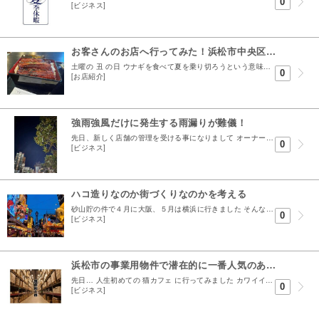
0
[ビジネス]
お客さんのお店へ行ってみた！浜松市中央区高丘西3丁目にオープンした うなぎ架楽さんへ
土曜の 丑 の日 ウナギを食べて夏を乗り切ろうという意味で広く知られている丑の日。 かくいう私もウナギが好きなのでアチコチ食べに行くのですが どっかのお店だったかこの土用の丑の日について諸説あ...
0
[お店紹介]
強雨強風だけに発生する雨漏りが難儀！
先日、新しく店舗の管理を受ける事になりまして オーナーより素敵なファンレターを頂きました 励みになりますとはこの事か！ と思っていますが 一緒に送られてきたのが固定資産税の請求書ですから しっか...
0
[ビジネス]
ハコ造りなのか街づくりなのかを考える
砂山貯の件で４月に大阪、５月は横浜に行きました そんな中 最近思う事があります それは。 何故おじさんは手首に数珠を付けるのか という事です。 言うて僕もおじさんですが40以降になると手首の数珠...
0
[ビジネス]
浜松市の事業用物件で潜在的に一番人気のある物件とは？
先日… 人生初めての 猫カフェ に行ってみました カワイイとか癒しとか一旦置いておいて 問題は… 自身の猫アレルギーにあります カフェに入店した瞬間、精神と時の部屋に...
0
[ビジネス]