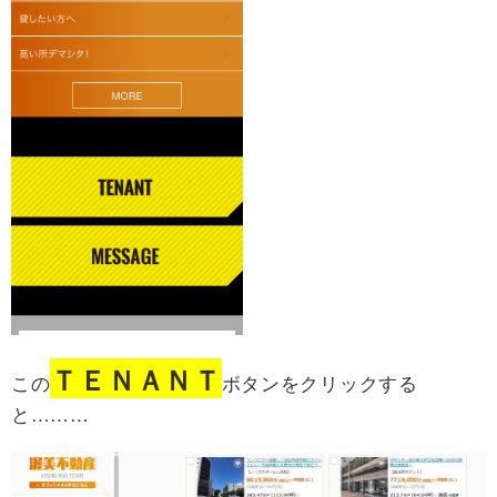
ＴＥＮＡＮＴ
この
ボタンをクリックする
と………