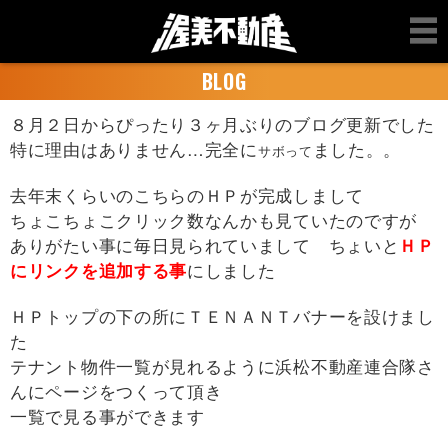
BLOG
８月２日からぴったり３ヶ月ぶりのブログ更新でした
特に理由はありません…完全に
ました。。
サボって
去年末くらいのこちらのＨＰが完成しまして
ちょこちょこクリック数なんかも見ていたのですが
ありがたい事に毎日見られていまして ちょいと
ＨＰ
にリンクを追加する事
にしました
ＨＰトップの下の所にＴＥＮＡＮＴバナーを設けまし
た
テナント物件一覧が見れるように浜松不動産連合隊さ
んにページをつくって頂き
一覧で見る事ができます