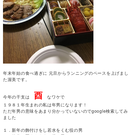
年末年始の食べ過ぎに 元旦からランニングのペースを上げまし
た渥美です。
酉
今年の干支は
なワケで
１９８１年生まれの私は年男になります！
ただ年男の意味をあまり分かっていないのでgoogle検索してみ
ました
１．新年の飾付けをし若水をくむ役の男