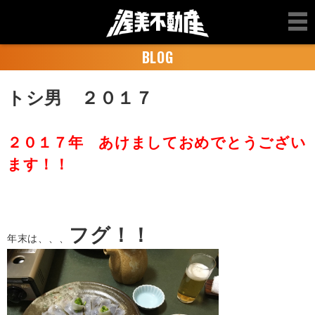
BLOG
トシ男 ２０１７
２０１７年 あけましておめでとうござい
ます！！
フグ！！
年末は、、、