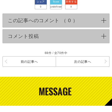
シェア
Tweet
共有する
0
undefined
0
この記事へのコメント （
0
）
click to expan
コメント投稿
click to expand contents
69件 / 全70件中
前の記事へ
次の記事へ